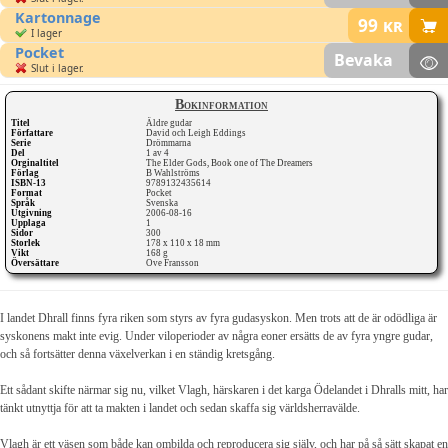
Kartonnage
99
kr
I lager
Pocket
Bevaka
Slut i lager.
Bokinformation
Titel
Äldre gudar
Författare
David och Leigh Eddings
Serie
Drömmarna
Del
1 av 4
Orginaltitel
The Elder Gods, Book one of The Dreamers
Förlag
B Wahlströms
ISBN-13
9789132435614
Format
Pocket
Språk
Svenska
Utgivning
2006-08-16
Upplaga
1
Sidor
300
Storlek
178 x 110 x 18 mm
Vikt
168 g
Översättare
Ove Fransson
I landet Dhrall finns fyra riken som styrs av fyra gudasyskon. Men trots att de är odödliga är
syskonens makt inte evig. Under viloperioder av några eoner ersätts de av fyra yngre gudar,
och så fortsätter denna växelverkan i en ständig kretsgång.
Ett sådant skifte närmar sig nu, vilket Vlagh, härskaren i det karga Ödelandet i Dhralls mitt, har
tänkt utnyttja för att ta makten i landet och sedan skaffa sig världsherravälde.
Vlagh är ett väsen som både kan ombilda och reproducera sig själv, och har på så sätt skapat en