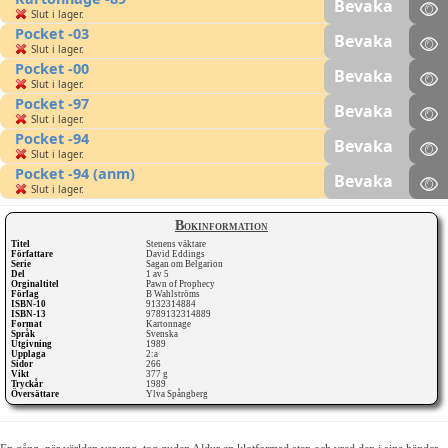
Bevaka
Slut i lager.
Pocket -03
Bevaka
Slut i lager.
Pocket -00
Bevaka
Slut i lager.
Pocket -97
Bevaka
Slut i lager.
Pocket -94
Bevaka
Slut i lager.
Pocket -94 (anm)
Bevaka
Slut i lager.
Bokinformation
Titel
Stenens väktare
Författare
David Eddings
Serie
Sagan om Belgarion
Del
1 av 5
Orginaltitel
Pawn of Prophecy
Förlag
B Wahlströms
ISBN-10
9132314884
ISBN-13
9789132314889
Format
Kartonnage
Språk
Svenska
Utgivning
1989
Upplaga
2:a
Sidor
266
Vikt
377 g
Tryckår
1989
Översättare
Ylva Spångberg