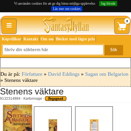
Vi använder cookies för att ge dig bästa möjliga upplevelse.
Jag förstår
Läs mer om cookies
≡
0
Köpvillkor
Kontakt
Om oss
Böcker med lägre pris
Sök
Du är på:
Författare
»
David Eddings
»
Sagan om Belgarion
» Stenens väktare
Stenens väktare
9132314884 - Kartonnage -
Begagnad