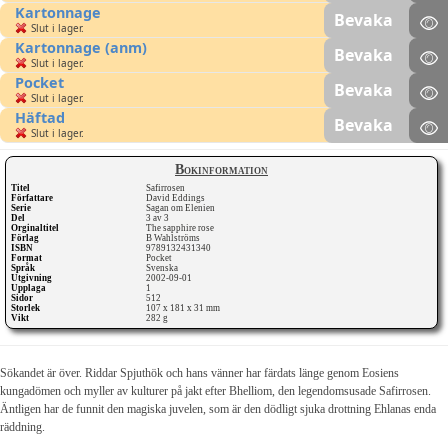
Kartonnage
Bevaka
Slut i lager.
Kartonnage (anm)
Bevaka
Slut i lager.
Pocket
Bevaka
Slut i lager.
Häftad
Bevaka
Slut i lager.
Bokinformation
Titel
Safirrosen
Författare
David Eddings
Serie
Sagan om Elenien
Del
3 av 3
Orginaltitel
The sapphire rose
Förlag
B Wahlströms
ISBN
9789132431340
Format
Pocket
Språk
Svenska
Utgivning
2002-09-01
Upplaga
1
Sidor
512
Storlek
107 x 181 x 31 mm
Vikt
282 g
Sökandet är över. Riddar Spjuthök och hans vänner har färdats länge genom Eosiens
kungadömen och myller av kulturer på jakt efter Bhelliom, den legendomsusade Safirrosen.
Äntligen har de funnit den magiska juvelen, som är den dödligt sjuka drottning Ehlanas enda
räddning.