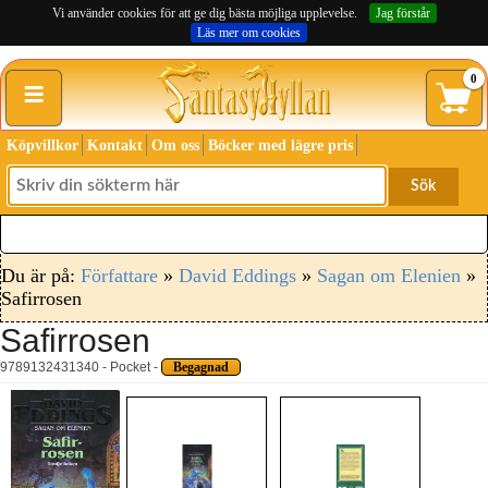
Vi använder cookies för att ge dig bästa möjliga upplevelse.
Jag förstår
Läs mer om cookies
≡
0
Köpvillkor
Kontakt
Om oss
Böcker med lägre pris
Sök
Du är på:
Författare
»
David Eddings
»
Sagan om Elenien
»
Safirrosen
Safirrosen
9789132431340 - Pocket -
Begagnad