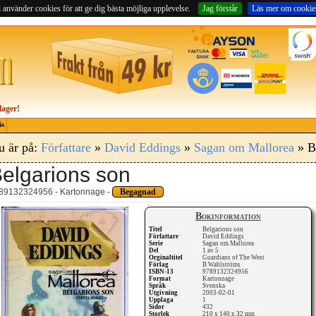
 använder cookies för att ge dig bästa möjliga upplevelse.
Jag förstår
Läs mer om cookie
lager!
is
u är på:
Författare
»
David Eddings
»
Sagan om Mallorea
» B
elgarions son
89132324956 - Kartonnage -
Begagnad
Bokinformation
Titel
Belgarions son
Författare
David Eddings
Serie
Sagan om Mallorea
Del
1 av 5
Orginaltitel
Guardians of The West
Förlag
B Wahlströms
ISBN-13
9789132324956
Format
Kartonnage
Språk
Svenska
Utgivning
2003-02-01
Upplaga
1
Sidor
432
Storlek
210 x 140 x 32 mm