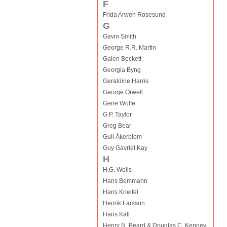
F
Frida Arwen Rosesund
G
Gavin Smith
George R.R. Martin
Galen Beckett
Georgia Byng
Geraldine Harris
George Orwell
Gene Wolfe
G.P. Taylor
Greg Bear
Gull Åkerblom
Guy Gavriel Kay
H
H.G. Wells
Hans Bemmann
Hans Kneifel
Henrik Larsson
Hans Käll
Henry N. Beard & Douglas C. Kenney