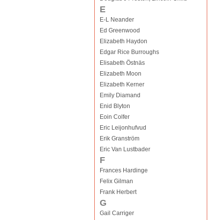
E
E-L Neander
Ed Greenwood
Elizabeth Haydon
Edgar Rice Burroughs
Elisabeth Östnäs
Elizabeth Moon
Elizabeth Kerner
Emily Diamand
Enid Blyton
Eoin Colfer
Eric Leijonhufvud
Erik Granström
Eric Van Lustbader
F
Frances Hardinge
Felix Gilman
Frank Herbert
G
Gail Carriger