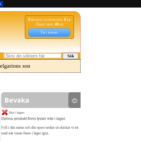
s
0
böcker i kundvagnen:
0
kr
Frakt från:
49
kr
Till kassan
Sök
elgarions son
Bevaka
Slut i lager.
Denna produkt finns tyvärr inte i lager.
Fyll i ditt namn och din epost nedan så skickar vi ett
mail när varan finns i lager igen.