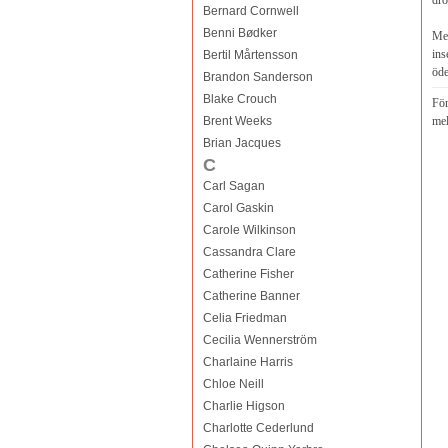
dro
Bernard Cornwell
Benni Bødker
Men
ins
Bertil Mårtensson
öde
Brandon Sanderson
Blake Crouch
För
Brent Weeks
mel
Brian Jacques
C
Carl Sagan
Carol Gaskin
Carole Wilkinson
Cassandra Clare
Catherine Fisher
Catherine Banner
Celia Friedman
Cecilia Wennerström
Charlaine Harris
Chloe Neill
Charlie Higson
Charlotte Cederlund