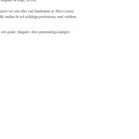
rlängtade arvinge, en son.
ärjaren vet vem eller vad Zandramas är. Men Garion
älls mellan de två uråldriga profetiorna, med världens
 och gudar, fångade i den sjutusenåriga kampen