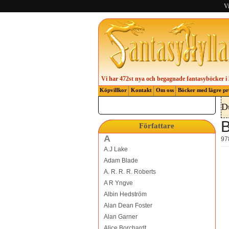
Vi
Vi har 472st nya och begagnade fantasyböcker i 
Köpvillkor
Kontakt
Om oss
Böcker med lägre pr
D
B
Författare
A
97
A.J Lake
Adam Blade
A. R. R. R. Roberts
A R Yngve
Albin Hedström
Alan Dean Foster
Alan Garner
Alice Borchardt