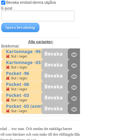
Bevaka endast denna utgåva
E-post
Spara bevakning
Alla varianter:
Bokformat:
Kartonnage -96
Bevaka
Slut i lager.
Kartonnage -03
Bevaka
Slut i lager.
Pocket -96
Bevaka
Slut i lager.
Pocket -06
Bevaka
Slut i lager.
Pocket -03
Bevaka
Slut i lager.
Pocket -03 (anm)
Bevaka
Slut i lager.
ordad ... tror man. Och medan det märkliga barnet
roll som härskare och som make till den eldfängda lilla