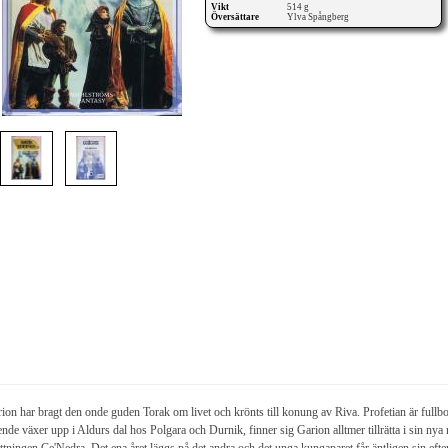
Vikt
514 g
Översättare
Ylva Spångberg
ion har bragt den onde guden Torak om livet och krönts till konung av Riva. Profetian är fullb
nde växer upp i Aldurs dal hos Polgara och Durnik, finner sig Garion alltmer tillrätta i sin nya 