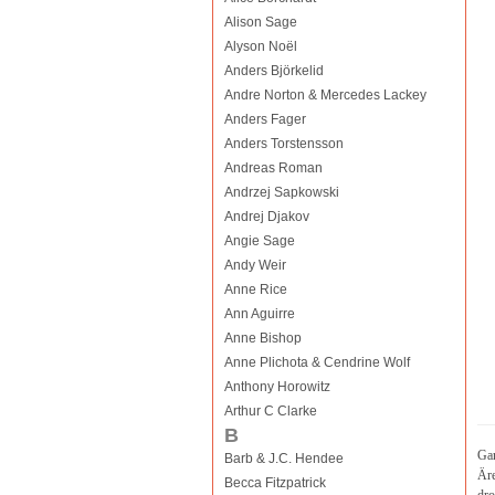
Alison Sage
Alyson Noël
Anders Björkelid
Andre Norton & Mercedes Lackey
Anders Fager
Anders Torstensson
Andreas Roman
Andrzej Sapkowski
Andrej Djakov
Angie Sage
Andy Weir
Anne Rice
Ann Aguirre
Anne Bishop
Anne Plichota & Cendrine Wolf
Anthony Horowitz
Arthur C Clarke
B
Gar
Barb & J.C. Hendee
Äre
Becca Fitzpatrick