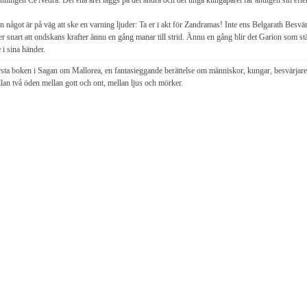
ttningen Ce'Nedra. Det ena året läggs på det andra och det unga kungaparet får äntligen sin efte
 något är på väg att ske en varning ljuder: Ta er i akt för Zandramas! Inte ens Belgarath Besv
er snart att ondskans krafter ännu en gång manar till strid. Ännu en gång blir det Garion som st
 i sina händer.
sta boken i Sagan om Mallorea, en fantasieggande berättelse om människor, kungar, besvärjare
lan två öden mellan gott och ont, mellan ljus och mörker.