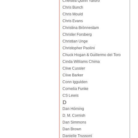
Chelsea Quinn Yarbro
Chris Bunch
Chris Mould
Chris Evans
Christina Brönnestam
Christer Forsberg
Christian Unge
Christopher Paolini
Chuck Hogan & Guillermo del Toro
Cinda Williams Chima
Clive Cussler
Clive Barker
Conn Iggulden
Cornelia Funke
CS Lewis
D
Dan Hörning
D. M. Cornish
Dan Simmons
Dan Brown
Danielle Trussoni