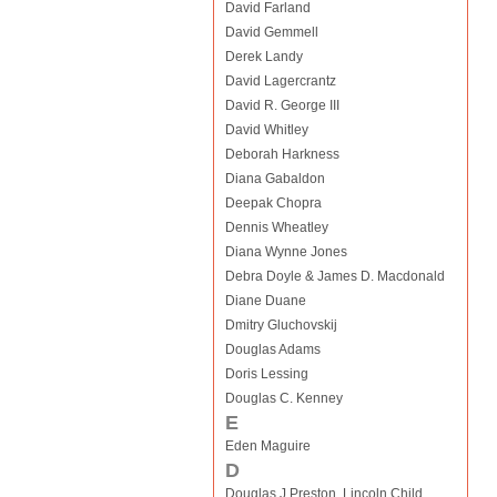
David Farland
David Gemmell
Derek Landy
David Lagercrantz
David R. George III
David Whitley
Deborah Harkness
Diana Gabaldon
Deepak Chopra
Dennis Wheatley
Diana Wynne Jones
Debra Doyle & James D. Macdonald
Diane Duane
Dmitry Gluchovskij
Douglas Adams
Doris Lessing
Douglas C. Kenney
E
Eden Maguire
D
Douglas J Preston, Lincoln Child