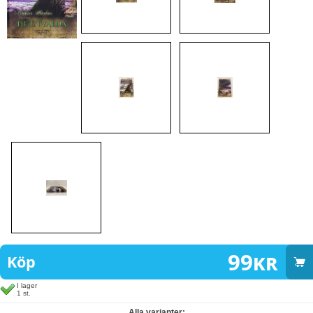
99
kr
Köp
I lager
1 st.
Alla varianter: