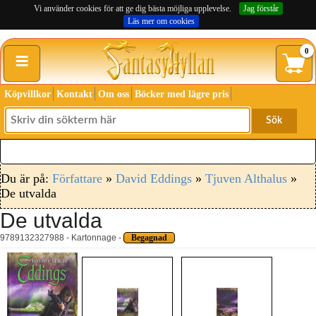
Vi använder cookies för att ge dig bästa möjliga upplevelse.
Jag förstår
Läs mer om cookies
≡
0
Köpvillkor
Kontakt
Om oss
Böcker med lägre pris
Sök
Du är på:
Författare
»
David Eddings
»
Tjuven Althalus
»
De utvalda
De utvalda
9789132327988 - Kartonnage -
Begagnad