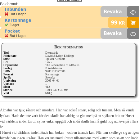
Bokformat:
Inbunden
Bevaka
Slut i lager.
Kartonnage
99
kr
I lager
Pocket
Bevaka
Slut i lager.
Bokinformation
Titel
De utvalda
Författare
David & Leigh Eddings
Serie
Tjuven Althalus
Del
1 av 2
Orginaltitel
The Redemption of Althalus
Förlag
B Wahlströms
ISBN
9789132327988
Format
Kartonnage
Språk
Svenska
Utgivning
2003-04-01
Upplaga
1
Sidor
412
Storlek
160 x 230 x 30 mm
Vikt
618 g
Althalus var tjuv, rånare och mördare. Han var också smart, rolig och tursam. Men så vände
lyckan. Hade det inte varit för det, skulle han aldrig ha gått med på att stjäla en bok ur Huset
vid världens ände. En till synes enkel uppgift och ändå skulle han få guld nog att leva på i flera
år.
I Huset vid världens ände hittade han boken - och en talande katt. När han skulle ge sig av igen
hittade han ingen utgång. Han var instängd i huset tillsammans med katten som sa att hon hade