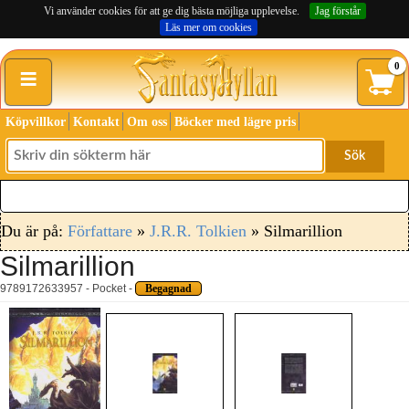
Vi använder cookies för att ge dig bästa möjliga upplevelse.
Jag förstår
Läs mer om cookies
≡
0
Köpvillkor
Kontakt
Om oss
Böcker med lägre pris
Sök
Du är på:
Författare
»
J.R.R. Tolkien
» Silmarillion
Silmarillion
9789172633957 - Pocket -
Begagnad