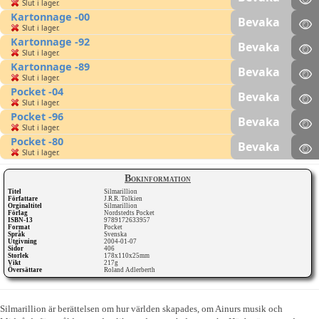
Slut i lager.
Kartonnage -00
Bevaka
Slut i lager.
Kartonnage -92
Bevaka
Slut i lager.
Kartonnage -89
Bevaka
Slut i lager.
Pocket -04
Bevaka
Slut i lager.
Pocket -96
Bevaka
Slut i lager.
Pocket -80
Bevaka
Slut i lager.
Bokinformation
Titel
Silmarillion
Författare
J.R.R. Tolkien
Orginaltitel
Silmarillion
Förlag
Nordstedts Pocket
ISBN-13
9789172633957
Format
Pocket
Språk
Svenska
Utgivning
2004-01-07
Sidor
406
Storlek
178x110x25mm
Vikt
217g
Översättare
Roland Adlerberth
Silmarillion är berättelsen om hur världen skapades, om Ainurs musik och