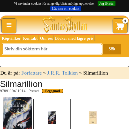
Vi använder cookies för att ge dig bästa möjliga upplevelse.
Jag förstår
Läs mer om cookies
≡
0
Köpvillkor
Kontakt
Om oss
Böcker med lägre pris
Sök
Du är på:
Författare
»
J.R.R. Tolkien
» Silmarillion
Silmarillion
9789119411914 - Pocket -
Begagnad