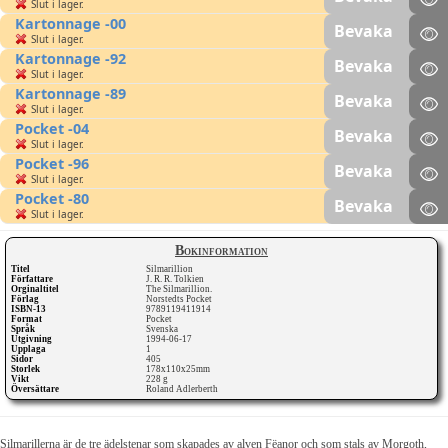
Slut i lager.
Kartonnage -00
Bevaka
Slut i lager.
Kartonnage -92
Bevaka
Slut i lager.
Kartonnage -89
Bevaka
Slut i lager.
Pocket -04
Bevaka
Slut i lager.
Pocket -96
Bevaka
Slut i lager.
Pocket -80
Bevaka
Slut i lager.
Bokinformation
Titel
Silmarillion
Författare
J. R. R. Tolkien
Orginaltitel
The Silmarillion.
Förlag
Norstedts Pocket
ISBN-13
9789119411914
Format
Pocket
Språk
Svenska
Utgivning
1994-06-17
Upplaga
1
Sidor
405
Storlek
178x110x25mm
Vikt
228 g
Översättare
Roland Adlerberth
Silmarillerna är de tre ädelstenar som skapades av alven Fëanor och som stals av Morgoth,