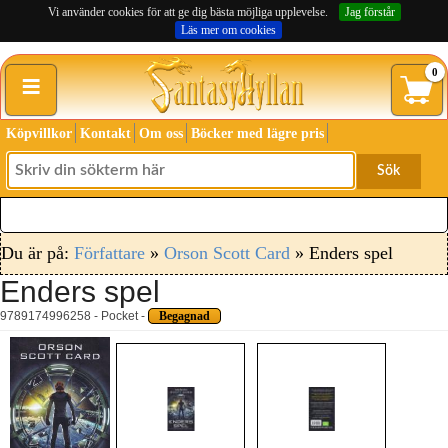
Vi använder cookies för att ge dig bästa möjliga upplevelse.
Jag förstår
Läs mer om cookies
≡
0
Köpvillkor
Kontakt
Om oss
Böcker med lägre pris
Sök
Du är på:
Författare
»
Orson Scott Card
» Enders spel
Enders spel
9789174996258 - Pocket -
Begagnad