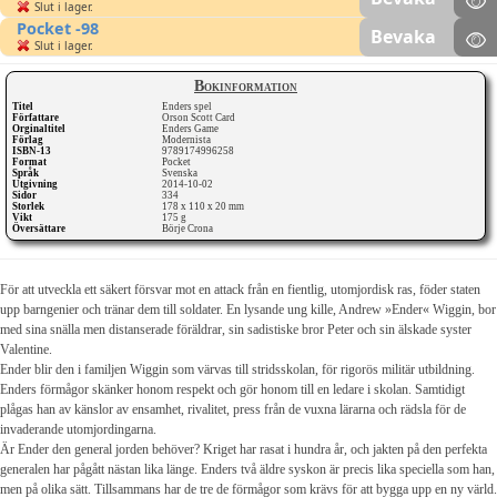
Slut i lager.
Pocket -98
Bevaka
Slut i lager.
Bokinformation
Titel
Enders spel
Författare
Orson Scott Card
Orginaltitel
Enders Game
Förlag
Modernista
ISBN-13
9789174996258
Format
Pocket
Språk
Svenska
Utgivning
2014-10-02
Sidor
334
Storlek
178 x 110 x 20 mm
Vikt
175 g
Översättare
Börje Crona
För att utveckla ett säkert försvar mot en attack från en fientlig, utomjordisk ras, föder staten
upp barngenier och tränar dem till soldater. En lysande ung kille, Andrew »Ender« Wiggin, bor
med sina snälla men distanserade föräldrar, sin sadistiske bror Peter och sin älskade syster
Valentine.
Ender blir den i familjen Wiggin som värvas till stridsskolan, för rigorös militär utbildning.
Enders förmågor skänker honom respekt och gör honom till en ledare i skolan. Samtidigt
plågas han av känslor av ensamhet, rivalitet, press från de vuxna lärarna och rädsla för de
invaderande utomjordingarna.
Är Ender den general jorden behöver? Kriget har rasat i hundra år, och jakten på den perfekta
generalen har pågått nästan lika länge. Enders två äldre syskon är precis lika speciella som han,
men på olika sätt. Tillsammans har de tre de förmågor som krävs för att bygga upp en ny värld.