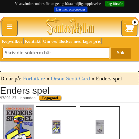
Vi använder cookies för att ge dig bästa möjliga upplevelse.
Jag förstår
Läs mer om cookies
≡
0
Köpvillkor
Kontakt
Om oss
Böcker med lägre pris
Sök
Du är på:
Författare
»
Orson Scott Card
» Enders spel
Enders spel
97891-37 - Inbunden -
Begagnad