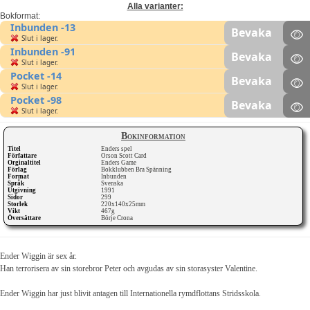
Alla varianter:
Bokformat:
Inbunden -13
Bevaka
Slut i lager.
Inbunden -91
Bevaka
Slut i lager.
Pocket -14
Bevaka
Slut i lager.
Pocket -98
Bevaka
Slut i lager.
Bokinformation
Titel
Enders spel
Författare
Orson Scott Card
Orginaltitel
Enders Game
Förlag
Bokklubben Bra Spänning
Format
Inbunden
Språk
Svenska
Utgivning
1991
Sidor
299
Storlek
220x140x25mm
Vikt
467g
Översättare
Börje Crona
Ender Wiggin är sex år.
Han terrorisera av sin storebror Peter och avgudas av sin storasyster Valentine.
Ender Wiggin har just blivit antagen till Internationella rymdflottans Stridsskola.