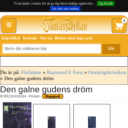
Vi använder cookies för att ge dig bästa möjliga upplevelse.
Jag förstår
Läs mer om cookies
≡
0
Köpvillkor
Kontakt
Om oss
Böcker med lägre pris
Sök
Du är på:
Författare
»
Raymond E Feist
»
Ormkrigskrönikan
» Den galne gudens dröm
Den galne gudens dröm
9789132434204 - Pocket -
Begagnad