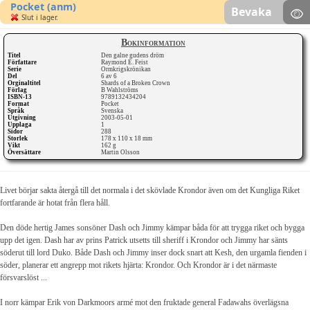
Pocket (anm)
Bevaka
Slut i lager.
Bokinformation
Titel
Den galne gudens dröm
Författare
Raymond E. Feist
Serie
Ormkrigskrönikan
Del
6 av 6
Orginaltitel
Shards of a Broken Crown
Förlag
B Wahlströms
ISBN-13
9789132434204
Format
Pocket
Språk
Svenska
Utgivning
2003-05-01
Upplaga
1
Sidor
288
Storlek
178 x 110 x 18 mm
Vikt
162 g
Översättare
Martin Olsson
Livet börjar sakta återgå till det normala i det skövlade Krondor även om det Kungliga Riket
fortfarande är hotat från flera håll.
Den döde hertig James sonsöner Dash och Jimmy kämpar båda för att trygga riket och bygga
upp det igen. Dash har av prins Patrick utsetts till sheriff i Krondor och Jimmy har sänts
söderut till lord Duko. Både Dash och Jimmy inser dock snart att Kesh, den urgamla fienden i
söder, planerar ett angrepp mot rikets hjärta: Krondor. Och Krondor är i det närmaste
försvarslöst ...
I norr kämpar Erik von Darkmoors armé mot den fruktade general Fadawahs överlägsna