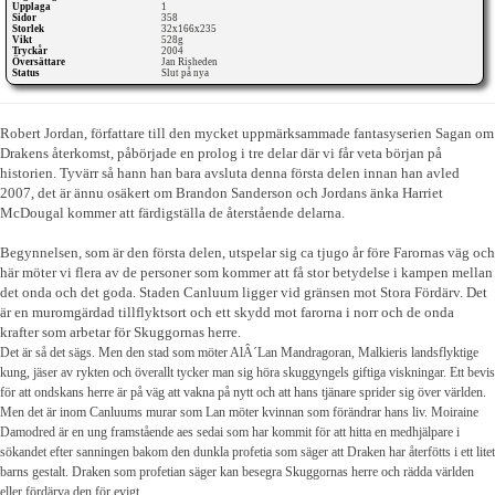
Upplaga
1
Sidor
358
Storlek
32x166x235
Vikt
528g
Tryckår
2004
Översättare
Jan Risheden
Status
Slut på nya
Robert Jordan, författare till den mycket uppmärksammade fantasyserien Sagan om
Drakens återkomst, påbörjade en prolog i tre delar där vi får veta början på
historien. Tyvärr så hann han bara avsluta denna första delen innan han avled
2007, det är ännu osäkert om Brandon Sanderson och Jordans änka Harriet
McDougal kommer att färdigställa de återstående delarna.
Begynnelsen, som är den första delen, utspelar sig ca tjugo år före Farornas väg och
här möter vi flera av de personer som kommer att få stor betydelse i kampen mellan
det onda och det goda. Staden Canluum ligger vid gränsen mot Stora Fördärv. Det
är en muromgärdad tillflyktsort och ett skydd mot farorna i norr och de onda
krafter som arbetar för Skuggornas herre.
Det är så det sägs. Men den stad som möter AlÂ´Lan Mandragoran, Malkieris landsflyktige
kung, jäser av rykten och överallt tycker man sig höra skuggyngels giftiga viskningar. Ett bevis
för att ondskans herre är på väg att vakna på nytt och att hans tjänare sprider sig över världen.
Men det är inom Canluums murar som Lan möter kvinnan som förändrar hans liv. Moiraine
Damodred är en ung framstående aes sedai som har kommit för att hitta en medhjälpare i
sökandet efter sanningen bakom den dunkla profetia som säger att Draken har återfötts i ett litet
barns gestalt. Draken som profetian säger kan besegra Skuggornas herre och rädda världen
eller fördärva den för evigt.