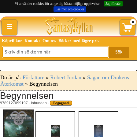
Vi använder cookies för att ge dig bästa möjliga upplevelse.
Jag förstår
Läs mer om cookies
≡
0
Köpvillkor
Kontakt
Om oss
Böcker med lägre pris
Sök
Du är på:
Författare
»
Robert Jordan
»
Sagan om Drakens
Återkomst
» Begynnelsen
Begynnelsen
9789127099197 - Inbunden -
Begagnad