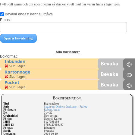
Fyll i ditt namn och din epost nedan så skickar vi ett mail när varan finns i lager igen.
Bevaka endast denna utgåva
E-post
Spara bevakning
Alla varianter:
Bokformat:
Inbunden
Bevaka
Slut i lager.
Kartonnage
Bevaka
Slut i lager.
Pocket
Bevaka
Slut i lager.
Bokinformation
Titel
Begynnelsen
Serie
Sagan om Drakens återkomst - Prolog
Författare
Robert Jordan
Del
0 av 22
Orginaltitel
New spring
Förlag
Natur & Kultur
ISBN
9127099199
ISBN-13
9789127099197
Format
Inbunden
Språk
Svenska
Utgivning
2004-10-19