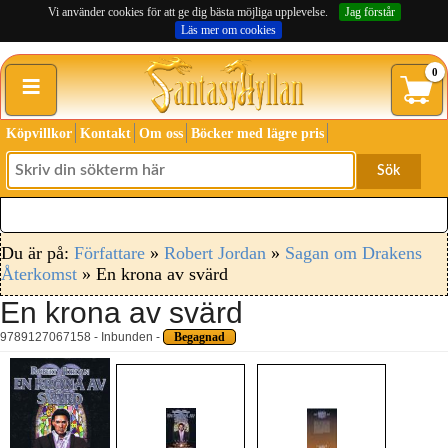
Vi använder cookies för att ge dig bästa möjliga upplevelse.
Jag förstår
Läs mer om cookies
≡
0
Köpvillkor
Kontakt
Om oss
Böcker med lägre pris
Sök
Du är på:
Författare
»
Robert Jordan
»
Sagan om Drakens
Återkomst
» En krona av svärd
En krona av svärd
9789127067158 - Inbunden -
Begagnad