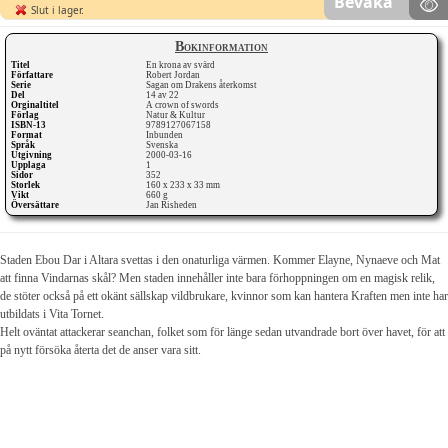
Bevaka
Slut i lager.
Bokinformation
Titel
En krona av svärd
Författare
Robert Jordan
Serie
Sagan om Drakens återkomst
Del
14 av 22
Orginaltitel
A crown of swords
Förlag
Natur & Kultur
ISBN-13
9789127067158
Format
Inbunden
Språk
Svenska
Utgivning
2000-03-16
Upplaga
1
Sidor
352
Storlek
160 x 233 x 33 mm
Vikt
660 g
Översättare
Jan Risheden
Staden Ebou Dar i Altara svettas i den onaturliga värmen. Kommer Elayne, Nynaeve och Mat
att finna Vindarnas skål? Men staden innehåller inte bara förhoppningen om en magisk relik,
de stöter också på ett okänt sällskap vildbrukare, kvinnor som kan hantera Kraften men inte har
utbildats i Vita Tornet.
Helt oväntat attackerar seanchan, folket som för länge sedan utvandrade bort över havet, för att
på nytt försöka återta det de anser vara sitt.