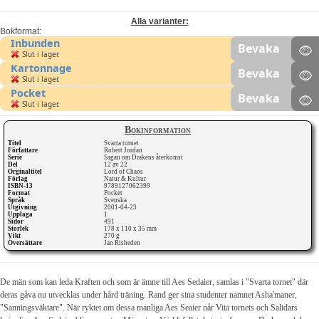
Alla varianter:
Bokformat:
Inbunden
Bevaka
Slut i lager.
Kartonnage
Bevaka
Slut i lager.
Pocket
Bevaka
Slut i lager.
Bokinformation
Titel
Svarta tornet
Författare
Robert Jordan
Serie
Sagan om Drakens återkomst
Del
12 av 22
Orginaltitel
Lord of Chaos
Förlag
Natur & Kultur
ISBN-13
9789127062399
Format
Pocket
Språk
Svenska
Utgivning
2001-04-23
Upplaga
1
Sidor
491
Storlek
178 x 110 x 35 mm
Vikt
270 g
Översättare
Jan Risheden
De män som kan leda Kraften och som är ämne till Aes Sedaier, samlas i "Svarta tornet" där
deras gåva nu utvecklas under hård träning. Rand ger sina studenter namnet Asha'maner,
"Sanningsväktare". När ryktet om dessa manliga Aes Seaier når Vita tornets och Salidars