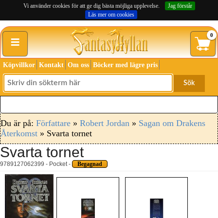
Vi använder cookies för att ge dig bästa möjliga upplevelse.
Jag förstår
Läs mer om cookies
≡
0
Köpvillkor
Kontakt
Om oss
Böcker med lägre pris
Sök
Du är på:
Författare
»
Robert Jordan
»
Sagan om Drakens
Återkomst
» Svarta tornet
Svarta tornet
9789127062399 - Pocket -
Begagnad