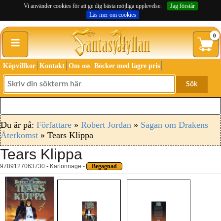
Vi använder cookies för att ge dig bästa möjliga upplevelse.
Jag förstår
Läs mer om cookies
≡
0
Köpvillkor
Kontakt
Om oss
Böcker med lägre pris
Sök
Du är på:
Författare
»
Robert Jordan
»
Sagan om Drakens
Återkomst
» Tears Klippa
Tears Klippa
9789127063730 - Kartonnage -
Begagnad