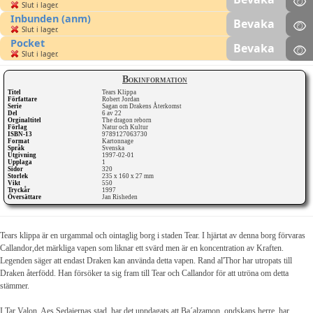
Slut i lager.
Inbunden (anm)
Bevaka
Slut i lager.
Pocket
Bevaka
Slut i lager.
Bokinformation
Titel
Tears Klippa
Författare
Robert Jordan
Serie
Sagan om Drakens Återkomst
Del
6 av 22
Orginaltitel
The dragon reborn
Förlag
Natur och Kultur
ISBN-13
9789127063730
Format
Kartonnage
Språk
Svenska
Utgivning
1997-02-01
Upplaga
1
Sidor
320
Storlek
235 x 160 x 27 mm
Vikt
550
Tryckår
1997
Översättare
Jan Risheden
Tears klippa är en urgammal och ointaglig borg i staden Tear. I hjärtat av denna borg förvaras
Callandor,det märkliga vapen som liknar ett svärd men är en koncentration av Kraften.
Legenden säger att endast Draken kan använda detta vapen. Rand al'Thor har utropats till
Draken återfödd. Han försöker ta sig fram till Tear och Callandor för att utröna om detta
stämmer.
I Tar Valon, Aes Sedaiernas stad, har det uppdagats att Ba´alzamon, ondskans herre, har