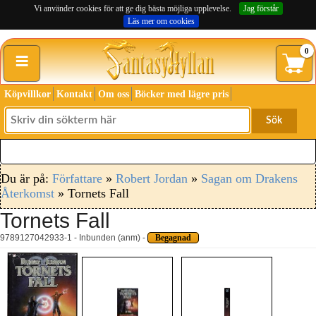
Vi använder cookies för att ge dig bästa möjliga upplevelse.
Jag förstår
Läs mer om cookies
≡
0
Köpvillkor
Kontakt
Om oss
Böcker med lägre pris
Sök
Du är på:
Författare
»
Robert Jordan
»
Sagan om Drakens
Återkomst
» Tornets Fall
Tornets Fall
9789127042933-1 - Inbunden (anm) -
Begagnad