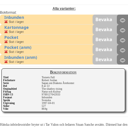
Alla varianter:
Bokformat:
Inbunden
Bevaka
Slut i lager.
Kartonnage
Bevaka
Slut i lager.
Pocket
Bevaka
Slut i lager.
Pocket (anm)
Bevaka
Slut i lager.
Inbunden (anm)
Bevaka
Slut i lager.
Bokinformation
Titel
Tornets Fall
Författare
Robert Jordan
Serie
Sagan om Drakens Återkomst
Del
8 av 22
Orginaltitel
The shadow rising
Förlag
Natur och Kultur
ISBN-13
9789127042933
Format
Inbunden
Språk
Svenska
Utgivning
1997-04-01
Sidor
527
Vikt
864g
Hätska inbördesstrider bryter ut i Tar Valon och ledaren Siuan Sanche avsätts. Därmed har den