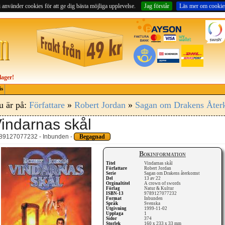
 använder cookies för att ge dig bästa möjliga upplevelse.
Jag förstår
Läs mer om cookie
lager!
is
u är på:
Författare
»
Robert Jordan
»
Sagan om Drakens Åter
indarnas skål
89127077232 - Inbunden -
Begagnad
Bokinformation
Titel
Vindarnas skål
Författare
Robert Jordan
Serie
Sagan om Drakens återkomst
Del
13 av 22
Orginaltitel
A crown of swords
Förlag
Natur & Kultur
ISBN-13
9789127077232
Format
Inbunden
Språk
Svenska
Utgivning
1999-11-02
Upplaga
1
Sidor
374
Storlek
160 x 233 x 33 mm