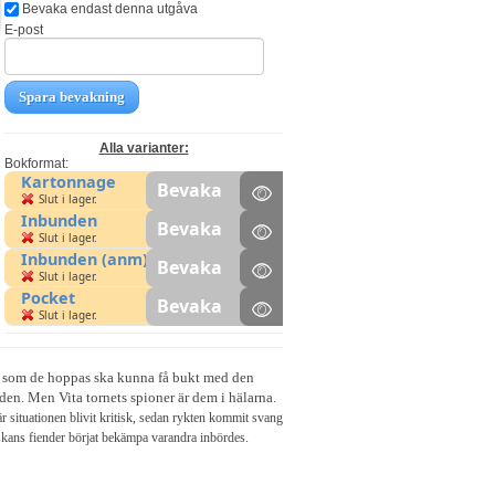
Bevaka endast denna utgåva
E-post
Spara bevakning
Alla varianter:
Bokformat:
Kartonnage
Bevaka
Slut i lager.
Inbunden
Bevaka
Slut i lager.
Inbunden (anm)
Bevaka
Slut i lager.
Pocket
Bevaka
Slut i lager.
l som de hoppas ska kunna få bukt med den
nden. Men Vita tornets spioner är dem i hälarna.
r situationen blivit kritisk, sedan rykten kommit svang
dskans fiender börjat bekämpa varandra inbördes.