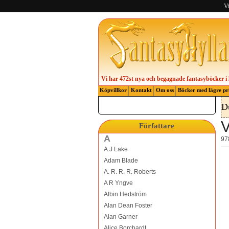
Vi
Vi har 472st nya och begagnade fantasyböcker i 
Köpvillkor
Kontakt
Om oss
Böcker med lägre pr
D
V
Författare
A
97
A.J Lake
Adam Blade
A. R. R. R. Roberts
A R Yngve
Albin Hedström
Alan Dean Foster
Alan Garner
Alice Borchardt