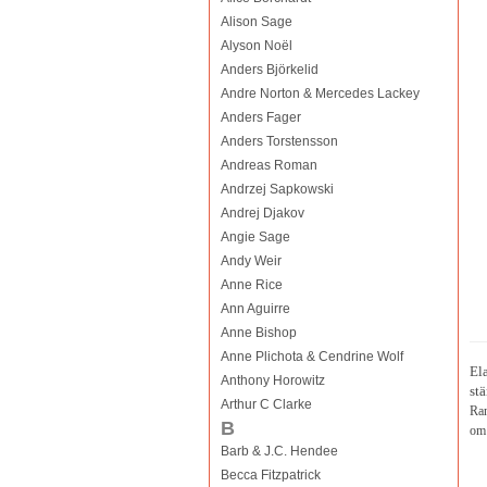
Alison Sage
Alyson Noël
Anders Björkelid
Andre Norton & Mercedes Lackey
Anders Fager
Anders Torstensson
Andreas Roman
Andrzej Sapkowski
Andrej Djakov
Angie Sage
Andy Weir
Anne Rice
Ann Aguirre
Anne Bishop
Anne Plichota & Cendrine Wolf
El
Anthony Horowitz
st
Arthur C Clarke
Ran
B
om 
Barb & J.C. Hendee
Becca Fitzpatrick