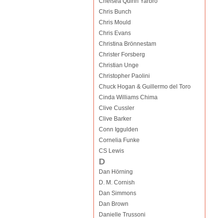
Chelsea Quinn Yarbro
Chris Bunch
Chris Mould
Chris Evans
Christina Brönnestam
Christer Forsberg
Christian Unge
Christopher Paolini
Chuck Hogan & Guillermo del Toro
Cinda Williams Chima
Clive Cussler
Clive Barker
Conn Iggulden
Cornelia Funke
CS Lewis
D
Dan Hörning
D. M. Cornish
Dan Simmons
Dan Brown
Danielle Trussoni