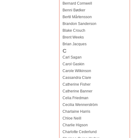
Bernard Cornwell
Benni Bødker
Bertil Mårtensson
Brandon Sanderson
Blake Crouch
Brent Weeks
Brian Jacques
C
Carl Sagan
Carol Gaskin
Carole Wilkinson
Cassandra Clare
Catherine Fisher
Catherine Banner
Celia Friedman
Cecilia Wennerström
Charlaine Harris
Chloe Neill
Charlie Higson
Charlotte Cederlund