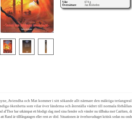
Vikt
674 g
Översättare
Jan Risheden
ayne, Aviendha och Mat kommer i sitt sökande allt närmare den mäktiga teríangrea
ändiga ökenhetta som vilar över länderna och återställa vädret till normala förhålla
d al'Thor har utkämpat ett blodigt slag med sina fiender och vänder nu tillbaka mot Cairhien, dä
att Rand är tillfångatagen eller rent av död. Situationen är överhuvudtaget kritisk sedan nu on