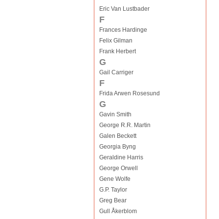
Eric Van Lustbader
F
Frances Hardinge
Felix Gilman
Frank Herbert
G
Gail Carriger
F
Frida Arwen Rosesund
G
Gavin Smith
George R.R. Martin
Galen Beckett
Georgia Byng
Geraldine Harris
George Orwell
Gene Wolfe
G.P. Taylor
Greg Bear
Gull Åkerblom