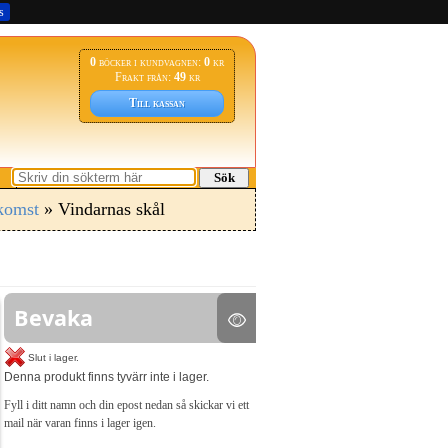
s
0
böcker i kundvagnen:
0
kr
Frakt från:
49
kr
Till kassan
Sök
komst
» Vindarnas skål
Bevaka
Slut i lager.
Denna produkt finns tyvärr inte i lager.
Fyll i ditt namn och din epost nedan så skickar vi ett
mail när varan finns i lager igen.