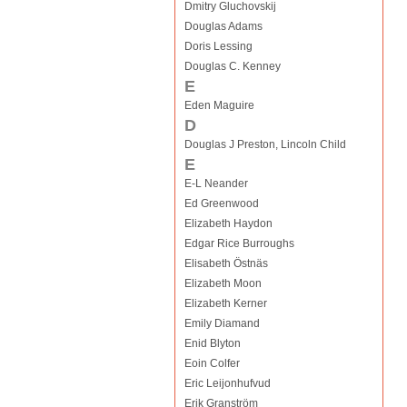
Dmitry Gluchovskij
Douglas Adams
Doris Lessing
Douglas C. Kenney
E
Eden Maguire
D
Douglas J Preston, Lincoln Child
E
E-L Neander
Ed Greenwood
Elizabeth Haydon
Edgar Rice Burroughs
Elisabeth Östnäs
Elizabeth Moon
Elizabeth Kerner
Emily Diamand
Enid Blyton
Eoin Colfer
Eric Leijonhufvud
Erik Granström