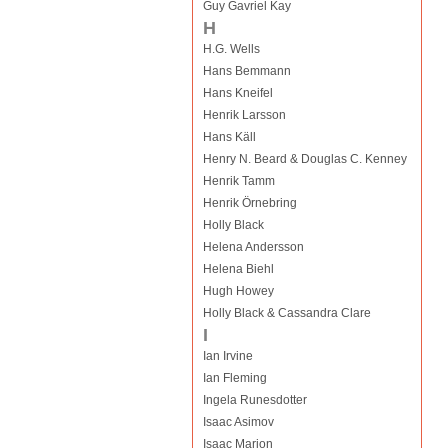
Guy Gavriel Kay
H
H.G. Wells
Hans Bemmann
Hans Kneifel
Henrik Larsson
Hans Käll
Henry N. Beard & Douglas C. Kenney
Henrik Tamm
Henrik Örnebring
Holly Black
Helena Andersson
Helena Biehl
Hugh Howey
Holly Black & Cassandra Clare
I
Ian Irvine
Ian Fleming
Ingela Runesdotter
Isaac Asimov
Isaac Marion