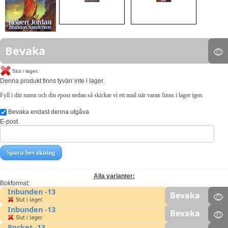
Bevaka
Slut i lager.
Denna produkt finns tyvärr inte i lager.
Fyll i ditt namn och din epost nedan så skickar vi ett mail när varan finns i lager igen.
Bevaka endast denna utgåva
E-post
Spara bevakning
Alla varianter:
Bokformat:
Inbunden -13
Bevaka
Slut i lager.
Inbunden -13
Bevaka
Slut i lager.
Pocket -13