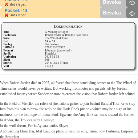
Bevaka
Slut i lager.
Pocket -13
Bevaka
Slut i lager.
Bokinformation
Titel
A Memory of Light
Författare
Robert Jordan & Brandon Sanderson
Serie
The Wheel of Time
Del
14 av 14
Förlag
Tor Fantasy
ISBN-13
9780765325952
Format
Inbunden (trade cloth)
Språk
Engelska
Utgivning
2013-01-08
Sidor
908
Storlek
254 x 165 x 57 mm
Vikt
1133 g
When Robert Jordan died in 2007, all feared that these concluding scenes to the The Wheel of
Time series would never be written. But working from notes and partials left by Jordan,
established fantasy writer Sanderson now re-creates the vision that Robert Jordan left behind.
In the Field of Merrilor the rulers of the nations gather to join behind Rand al'Thor, or to stop
him from his plan to break the seals on the Dark One's prison - which may be a sign of his
madness, or the last hope of humankind. Egwene, the Amyrlin Seat, leans toward the former.
In Andor, the Trollocs seize Caemlyn.
In the wolf dream, Perrin Aybara battles Slayer.
Approaching Ebou Dar, Mat Cauthon plans to visit his wife, Tuon, now Fortuona, Empress of
the Seanchan.