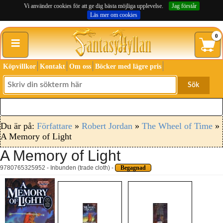
Vi använder cookies för att ge dig bästa möjliga upplevelse.
Jag förstår
Läs mer om cookies
≡
0
Köpvillkor
Kontakt
Om oss
Böcker med lägre pris
Sök
Du är på:
Författare
»
Robert Jordan
»
The Wheel of Time
»
A Memory of Light
A Memory of Light
9780765325952 - Inbunden (trade cloth) -
Begagnad