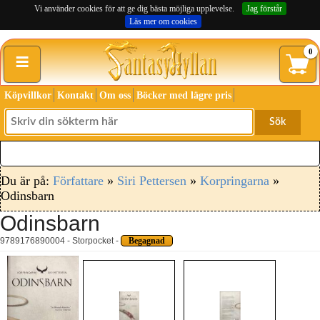
Vi använder cookies för att ge dig bästa möjliga upplevelse.
Jag förstår
Läs mer om cookies
≡
0
Köpvillkor
Kontakt
Om oss
Böcker med lägre pris
Sök
Du är på:
Författare
»
Siri Pettersen
»
Korpringarna
»
Odinsbarn
Odinsbarn
9789176890004 - Storpocket -
Begagnad