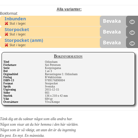
Alla varianter:
Bokformat:
Inbunden
Bevaka
Slut i lager.
Storpocket
Bevaka
Slut i lager.
Storpocket (anm)
Bevaka
Slut i lager.
Bokinformation
Titel
Odinsbarn
Författare
Siri Pettersen
Serie
Korpringarna
Del
1 av 3
Orginaltitel
Ravneringene 1: Odinsbarn
Förlag
B Wahlströms
ISBN-13
9789176890004
Format
Storpocket
Språk
Svenska
Utgivning
2015-12-15
Sidor
661
Storlek
136 x 210 x 42 mm
Vikt
684 gr
Översättare
Ylva Kempe
Tänk dig att du saknar något som alla andra har.
Något som visar att du hör hemma i den här världen.
Något som är så viktigt, att utan det är du ingenting
En pest. En myt. En människa.