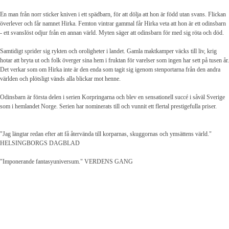
En man från norr sticker kniven i ett spädbarn, för att dölja att hon är född utan svans. Flickan
överlever och får namnet Hirka. Femton vintrar gammal får Hirka veta att hon är ett odinsbarn
- ett svanslöst odjur från en annan värld. Myten säger att odinsbarn för med sig röta och död.
Samtidigt sprider sig rykten och oroligheter i landet. Gamla maktkamper väcks till liv, krig
hotar att bryta ut och folk överger sina hem i fruktan för varelser som ingen har sett på tusen år.
Det verkar som om Hirka inte är den enda som tagit sig igenom stenportarna från den andra
världen och plötsligt vänds alla blickar mot henne.
Odinsbarn är första delen i serien Korpringarna och blev en sensationell succé i såväl Sverige
som i hemlandet Norge. Serien har nominerats till och vunnit ett flertal prestigefulla priser.
"Jag längtar redan efter att få återvända till korparnas, skuggornas och ymsättens värld."
HELSINGBORGS DAGBLAD
"Imponerande fantasyuniversum." VERDENS GANG
Fantasyhyllan.se