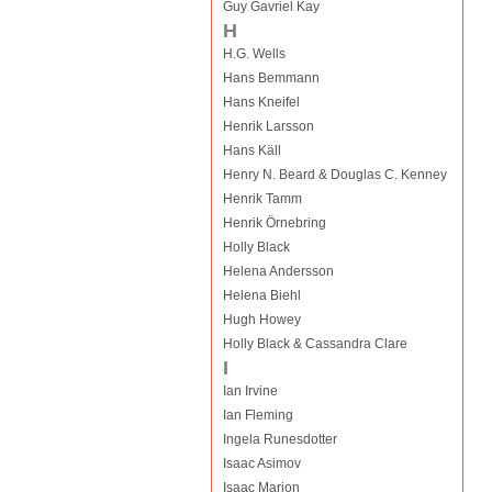
Guy Gavriel Kay
H
H.G. Wells
Hans Bemmann
Hans Kneifel
Henrik Larsson
Hans Käll
Henry N. Beard & Douglas C. Kenney
Henrik Tamm
Henrik Örnebring
Holly Black
Helena Andersson
Helena Biehl
Hugh Howey
Holly Black & Cassandra Clare
I
Ian Irvine
Ian Fleming
Ingela Runesdotter
Isaac Asimov
Isaac Marion