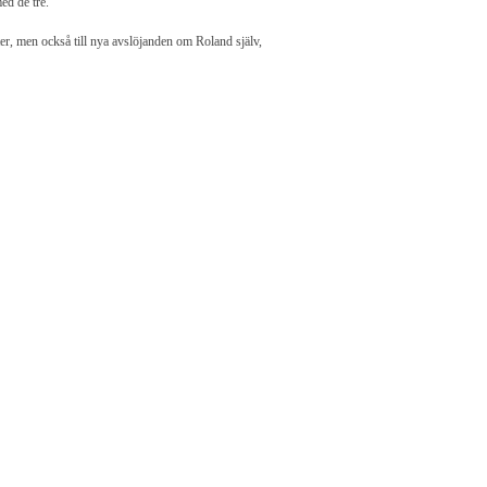
ed de tre.
ter, men också till nya avslöjanden om Roland själv,