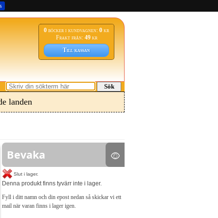
s
0
böcker i kundvagnen:
0
kr
Frakt från:
49
kr
Till kassan
Sök
e landen
Bevaka
Slut i lager.
Denna produkt finns tyvärr inte i lager.
Fyll i ditt namn och din epost nedan så skickar vi ett
mail när varan finns i lager igen.