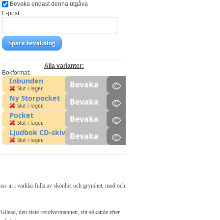
Bevaka endast denna utgåva
E-post
Spara bevakning
Alla varianter:
Bokformat:
Inbunden
Bevaka
Slut i lager.
Ny Storpocket
Bevaka
Slut i lager.
Pocket
Bevaka
Slut i lager.
Ljudbok CD-skiva
Bevaka
Slut i lager.
oss in i världar fulla av skönhet och grymhet, mod och
ilead, den siste revolvermannen, sitt sökande efter