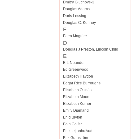
Dmitry Gluchovskij
Douglas Adams
Doris Lessing
Douglas C. Kenney
E
Eden Maguire
D
Douglas J Preston, Lincoln Child
E
E-L Neander
Ed Greenwood
Elizabeth Haydon
Edgar Rice Burroughs
Elisabeth Östnäs
Elizabeth Moon
Elizabeth Kerner
Emily Diamand
Enid Blyton
Eoin Colfer
Eric Leijonhufvud
Erik Granström