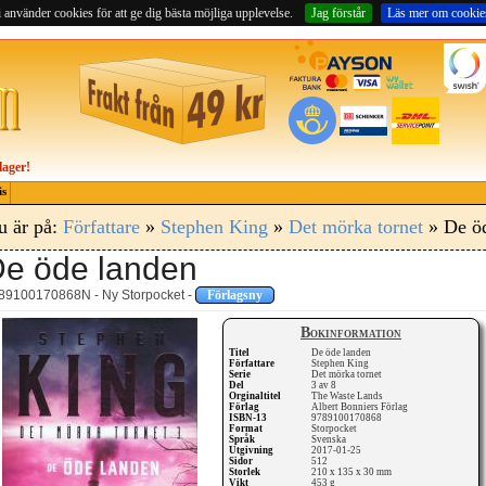
 använder cookies för att ge dig bästa möjliga upplevelse.
Jag förstår
Läs mer om cookie
lager!
is
u är på:
Författare
»
Stephen King
»
Det mörka tornet
» De öd
e öde landen
89100170868N - Ny Storpocket -
Förlagsny
Bokinformation
Titel
De öde landen
Författare
Stephen King
Serie
Det mörka tornet
Del
3 av 8
Orginaltitel
The Waste Lands
Förlag
Albert Bonniers Förlag
ISBN-13
9789100170868
Format
Storpocket
Språk
Svenska
Utgivning
2017-01-25
Sidor
512
Storlek
210 x 135 x 30 mm
Vikt
453 g