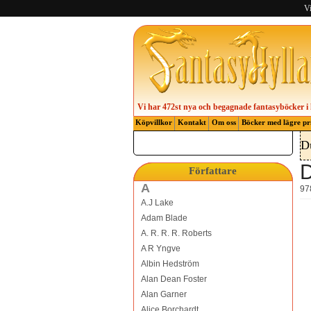
Vi
Vi har 472st nya och begagnade fantasyböcker i 
Köpvillkor
Kontakt
Om oss
Böcker med lägre pr
D
D
Författare
A
97
A.J Lake
Adam Blade
A. R. R. R. Roberts
A R Yngve
Albin Hedström
Alan Dean Foster
Alan Garner
Alice Borchardt