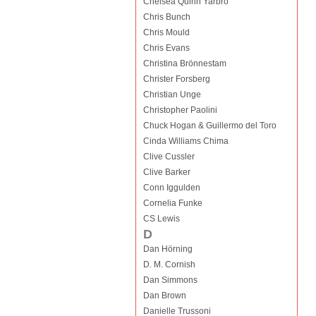
Chelsea Quinn Yarbro
Chris Bunch
Chris Mould
Chris Evans
Christina Brönnestam
Christer Forsberg
Christian Unge
Christopher Paolini
Chuck Hogan & Guillermo del Toro
Cinda Williams Chima
Clive Cussler
Clive Barker
Conn Iggulden
Cornelia Funke
CS Lewis
D
Dan Hörning
D. M. Cornish
Dan Simmons
Dan Brown
Danielle Trussoni