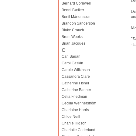
Det
Bernard Cornwell
Benni Bødker
Der
Bertil Mårtensson
om 
Brandon Sanderson
Mot
Blake Crouch
Brent Weeks
"
De
Brian Jacques
- I
C
Carl Sagan
Carol Gaskin
Carole Wilkinson
Cassandra Clare
Catherine Fisher
Catherine Banner
Celia Friedman
Cecilia Wennerström
Charlaine Harris
Chloe Neill
Charlie Higson
Charlotte Cederlund