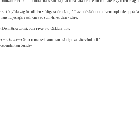
 mörka tornet. Nu fullbordas hans sällskap när först Jake och sedan bumlaren Oy förenar sig m
as riskfyllda väg för till den väldiga staden Lud, full av dödsfällor och överrumplande upptäck
hans följeslagare och om vad som driver dem vidare.
 Det mörka tornet, som ruvar vid världens mitt.
t mörka tornet
är en romansvit som man ständigt kan återvända till."
ndependent on Sunday