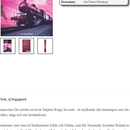
Översättare
John-Henri Holmberg
 bok, ej begagnad.
mansviten
Det mörka tornet
är Stephen Kings livsverk - ett myllrande rikt fantasiepos som för 
räderi, magi och stor berättarkonst.
lsammans med sina två färdkamrater Eddie och Odetta, som blir Susannah, fortsätter Roland av G