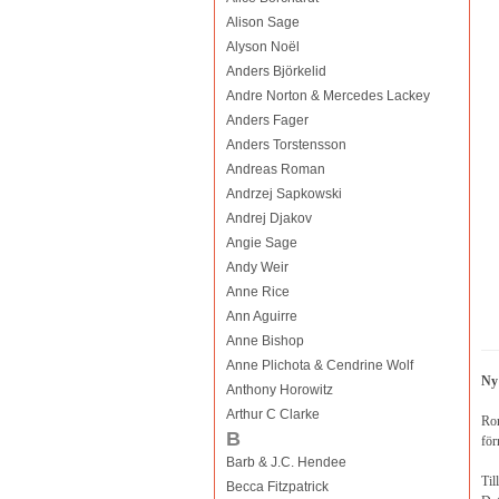
Alison Sage
Alyson Noël
Anders Björkelid
Andre Norton & Mercedes Lackey
Anders Fager
Anders Torstensson
Andreas Roman
Andrzej Sapkowski
Andrej Djakov
Angie Sage
Andy Weir
Anne Rice
Ann Aguirre
Anne Bishop
Anne Plichota & Cendrine Wolf
Ny
Anthony Horowitz
Arthur C Clarke
Ro
B
för
Barb & J.C. Hendee
Til
Becca Fitzpatrick