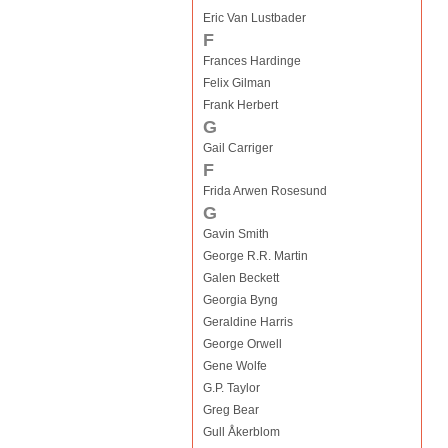
Eric Van Lustbader
F
Frances Hardinge
Felix Gilman
Frank Herbert
G
Gail Carriger
F
Frida Arwen Rosesund
G
Gavin Smith
George R.R. Martin
Galen Beckett
Georgia Byng
Geraldine Harris
George Orwell
Gene Wolfe
G.P. Taylor
Greg Bear
Gull Åkerblom