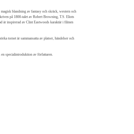
n magisk blandning av fantasy och skräck, western och
t skriven på 1800-talet av Robert Browning, T.S. Eliots
ad är inspirerad av Clint Eastwoods karaktär i filmen
 mörka tornet är sammansatta av platser, händelser och
en specialintroduktion av författaren.