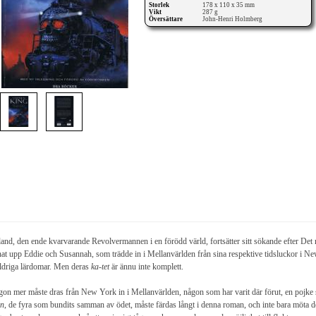
Storlek
178 x 110 x 35 mm
Vikt
287 g
Översättare
John-Henri Holmberg
and, den ende kvarvarande Revolvermannen i en förödd värld, fortsätter sitt sökande efter Det
nat upp Eddie och Susannah, som trädde in i Mellanvärlden från sina respektive tidsluckor i N
ldriga lärdomar. Men deras
ka-tet
är ännu inte komplett.
on mer måste dras från New York in i Mellanvärlden, någon som har varit där förut, en pojke 
en
, de fyra som bundits samman av ödet, måste färdas långt i denna roman, och inte bara möta 