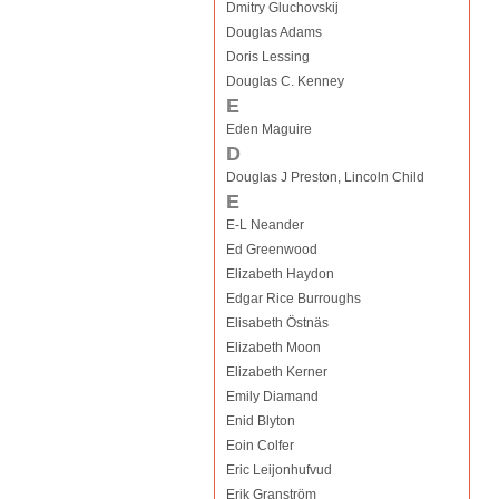
Dmitry Gluchovskij
Douglas Adams
Doris Lessing
Douglas C. Kenney
E
Eden Maguire
D
Douglas J Preston, Lincoln Child
E
E-L Neander
Ed Greenwood
Elizabeth Haydon
Edgar Rice Burroughs
Elisabeth Östnäs
Elizabeth Moon
Elizabeth Kerner
Emily Diamand
Enid Blyton
Eoin Colfer
Eric Leijonhufvud
Erik Granström