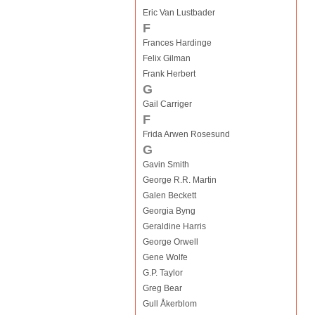
Eric Van Lustbader
F
Frances Hardinge
Felix Gilman
Frank Herbert
G
Gail Carriger
F
Frida Arwen Rosesund
G
Gavin Smith
George R.R. Martin
Galen Beckett
Georgia Byng
Geraldine Harris
George Orwell
Gene Wolfe
G.P. Taylor
Greg Bear
Gull Åkerblom