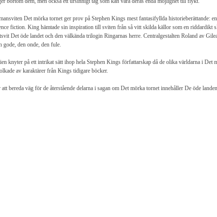
ger bortom dem, men också ett ursinnigt tåg som kan vara deras enda möjlighet till flykt.
ansviten Det mörka tornet ger prov på Stephen Kings mest fantasifyllda historieberättande: e
ence fiction. King hämtade sin inspiration till sviten från så vitt skilda källor som en riddardik
tsvit Det öde landet och den välkända trilogin Ringarnas herre. Centralgestalten Roland av Gile
 gode, den onde, den fule.
ien knyter på ett intrikat sätt ihop hela Stephen Kings författarskap då de olika världarna i Det
olkade av karaktärer från Kings tidigare böcker.
 att bereda väg för de återstående delarna i sagan om Det mörka tornet innehåller De öde landen 