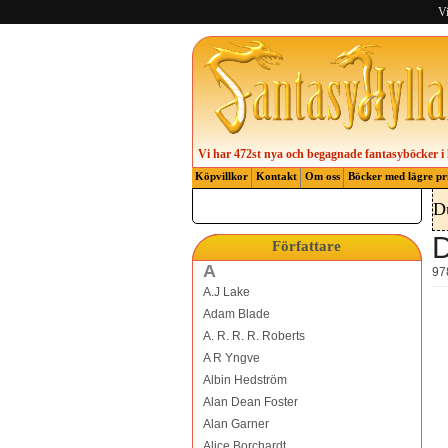
Vi
Vi har 472st nya och begagnade fantasyböcker i 
Köpvillkor
Kontakt
Om oss
Böcker med lägre pr
D
D
Författare
A
97
A.J Lake
Adam Blade
A. R. R. R. Roberts
A R Yngve
Albin Hedström
Alan Dean Foster
Alan Garner
Alice Borchardt