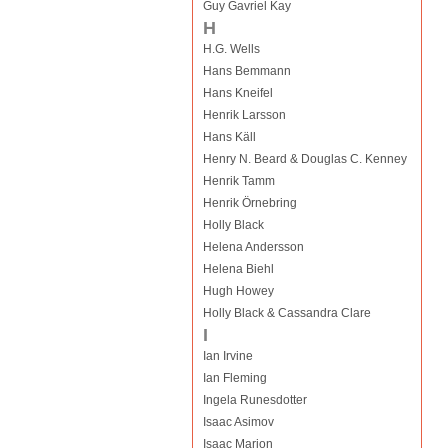
Guy Gavriel Kay
H
H.G. Wells
Hans Bemmann
Hans Kneifel
Henrik Larsson
Hans Käll
Henry N. Beard & Douglas C. Kenney
Henrik Tamm
Henrik Örnebring
Holly Black
Helena Andersson
Helena Biehl
Hugh Howey
Holly Black & Cassandra Clare
I
Ian Irvine
Ian Fleming
Ingela Runesdotter
Isaac Asimov
Isaac Marion