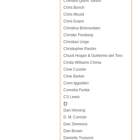
Chelsea Quinn Yarbro
Chris Bunch
Chris Mould
Chris Evans
Christina Brönnestam
Christer Forsberg
Christian Unge
Christopher Paolini
Chuck Hogan & Guillermo del Toro
Cinda Williams Chima
Clive Cussler
Clive Barker
Conn Iggulden
Cornelia Funke
CS Lewis
D
Dan Hörning
D. M. Cornish
Dan Simmons
Dan Brown
Danielle Trussoni