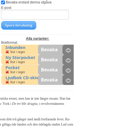
Bevaka endast denna utgåva
E-post
Spara bevakning
Alla varianter:
Bokformat:
Inbunden
Bevaka
Slut i lager.
Ny Storpocket
Bevaka
Slut i lager.
Pocket
Bevaka
Slut i lager.
Ljudbok CD-skiva
Bevaka
Slut i lager.
 mörka tornet, men han är inte längre ensam. Han har
ew York i
De tre blir dragna
, i revolvermännens
som dött två gånger med ändå fortfarande lever.
Ka-
de giftiga öde landen och den ödelagda staden Lud som