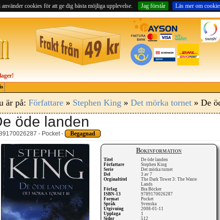
 använder cookies för att ge dig bästa möjliga upplevelse.
Jag förstår
Läs mer om cookie
lager!
is
u är på:
Författare
»
Stephen King
»
Det mörka tornet
» De öd
e öde landen
89170026287 - Pocket -
Begagnad
Bokinformation
Titel
De öde landen
Författare
Stephen King
Serie
Det mörka tornet
Del
3 av 7
Orginaltitel
The Dark Tower 3: The Waste
Lands
Förlag
Bra Böcker
ISBN-13
9789170026287
Format
Pocket
Språk
Svenska
Utgivning
2008-01-11
Upplaga
1
Sidor
512