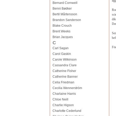
lig
Bernard Cornwell
Benni Bødker
Rom
Bertil Mårtensson
sci
dik
Brandon Sanderson
Den
Blake Crouch
Brent Weeks
Ser
Brian Jacques
bef
C
För
Carl Sagan
Carol Gaskin
Carole Wilkinson
Cassandra Clare
Catherine Fisher
Catherine Banner
Celia Friedman
Cecilia Wennerström
Charlaine Harris
Chloe Neill
Charlie Higson
Charlotte Cederlund