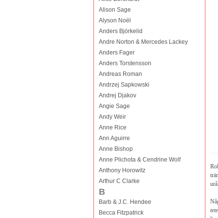
Alison Sage
Alyson Noël
Anders Björkelid
Andre Norton & Mercedes Lackey
Anders Fager
Anders Torstensson
Andreas Roman
Andrzej Sapkowski
Andrej Djakov
Angie Sage
Andy Weir
Anne Rice
Ann Aguirre
Anne Bishop
Anne Plichota & Cendrine Wolf
Rol
Anthony Horowitz
trä
Arthur C Clarke
urå
B
Någ
Barb & J.C. Hendee
tet
Becca Fitzpatrick