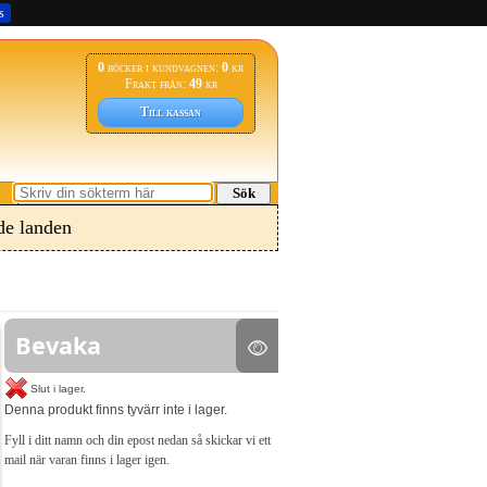
s
0
böcker i kundvagnen:
0
kr
Frakt från:
49
kr
Till kassan
Sök
e landen
Bevaka
Slut i lager.
Denna produkt finns tyvärr inte i lager.
Fyll i ditt namn och din epost nedan så skickar vi ett
mail när varan finns i lager igen.