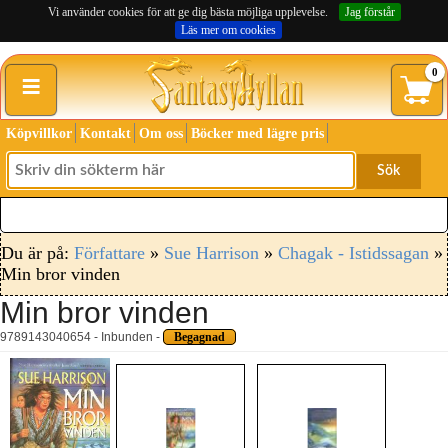
Vi använder cookies för att ge dig bästa möjliga upplevelse.
Jag förstår
Läs mer om cookies
≡
0
Köpvillkor
Kontakt
Om oss
Böcker med lägre pris
Sök
Du är på:
Författare
»
Sue Harrison
»
Chagak - Istidssagan
»
Min bror vinden
Min bror vinden
9789143040654 - Inbunden -
Begagnad