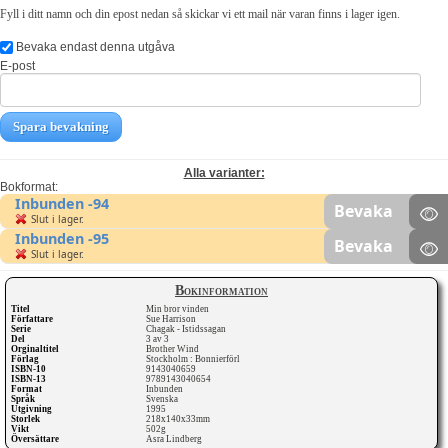
Fyll i ditt namn och din epost nedan så skickar vi ett mail när varan finns i lager igen.
Bevaka endast denna utgåva
E-post
Spara bevakning
Alla varianter:
Bokformat:
Inbunden -94
Bevaka
Slut i lager.
Inbunden -95
Bevaka
Slut i lager.
Bokinformation
Titel
Min bror vinden
Författare
Sue Harrison
Serie
Chagak - Istidssagan
Del
3 av 3
Orginaltitel
Brother Wind
Förlag
Stockholm : Bonnierförl
ISBN-10
9143040659
ISBN-13
9789143040654
Format
Inbunden
Språk
Svenska
Utgivning
1995
Storlek
218x140x33mm
Vikt
502g
Översättare
Asra Lindberg