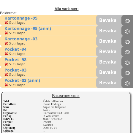
Alla varianter:
Bokformat:
Kartonnage -95
Bevaka
Slut i lager.
Kartonnage -95 (anm)
Bevaka
Slut i lager.
Kartonnage -03
Bevaka
Slut i lager.
Pocket -94
Bevaka
Slut i lager.
Pocket -98
Bevaka
Slut i lager.
Pocket -03
Bevaka
Slut i lager.
Pocket -03 (anm)
Bevaka
Slut i lager.
Bokinformation
Titel
Ödets fullbordan
Författare
David Eddings
Serie
Sagan om Belgarion
Del
5 av 5
Orginaltitel
Enchanters' End Game
Förlag
B Wahlströms
ISBN-13
9789132432859
Format
Pocket
Språk
Svenska
Utgivning
2003-05-01
Upplaga
1