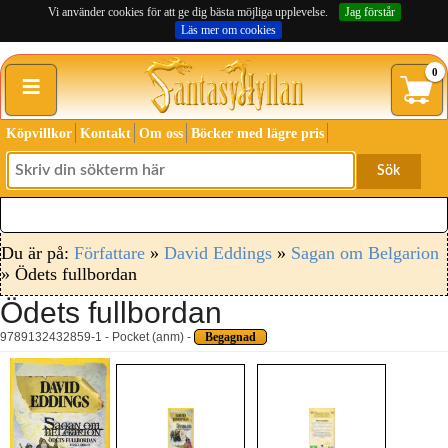
Vi använder cookies för att ge dig bästa möjliga upplevelse.
Jag förstår
Läs mer om cookies
≡
0
Köpvillkor
Kontakt
Om oss
Böcker med lägre pris
Sök
Du är på:
Författare
»
David Eddings
»
Sagan om Belgarion
» Ödets fullbordan
Ödets fullbordan
9789132432859-1 - Pocket (anm) -
Begagnad