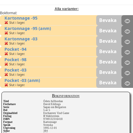
Alla varianter:
Bokformat:
Kartonnage -95
Bevaka
Slut i lager.
Kartonnage -95 (anm)
Bevaka
Slut i lager.
Kartonnage -03
Bevaka
Slut i lager.
Pocket -94
Bevaka
Slut i lager.
Pocket -98
Bevaka
Slut i lager.
Pocket -03
Bevaka
Slut i lager.
Pocket -03 (anm)
Bevaka
Slut i lager.
Bokinformation
Titel
Ödets fullbordan
Författare
David Eddings
Serie
Sagan om Belgarion
Del
5 av 5
Orginaltitel
Enchanters' End Game
Förlag
B Wahlströms
ISBN
9789132316418
Format
Kartonnage
Språk
Svenska
Utgivning
1995-12-01
Sidor
384