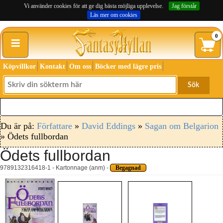
Vi använder cookies för att ge dig bästa möjliga upplevelse.
Jag förstår
Läs mer om cookies
≡
0
Köpvillkor
Kontakt
Om oss
Böcker med lägre pris
Sök
Du är på:
Författare
»
David Eddings
»
Sagan om Belgarion
» Ödets fullbordan
Ödets fullbordan
9789132316418-1 - Kartonnage (anm) -
Begagnad