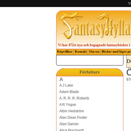
Vi
Vi har 472st nya och begagnade fantasyböcker i 
Köpvillkor
Kontakt
Om oss
Böcker med lägre pr
D
Ö
Författare
A
97
A.J Lake
Adam Blade
A. R. R. R. Roberts
A R Yngve
Albin Hedström
Alan Dean Foster
Alan Garner
Alice Borchardt