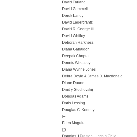
David Farland
David Gemmell
Derek Landy
David Lagercrantz
David R. George III
David Whitley
Deborah Harkness
Diana Gabaldon
Deepak Chopra
Dennis Wheatley
Diana Wynne Jones
Debra Doyle & James D. Macdonald
Diane Duane
Dmitry Gluchovskij
Douglas Adams
Doris Lessing
Douglas C. Kenney
E
Eden Maguire
D
Douglas J Preston, Lincoln Child