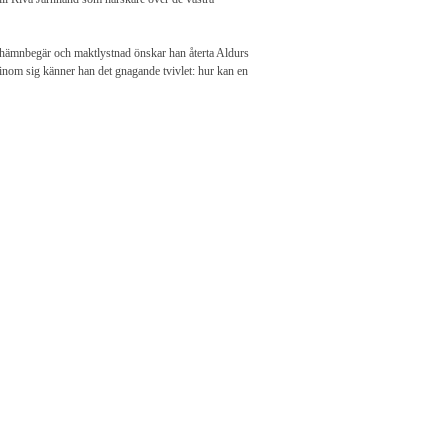
v hämnbegär och maktlystnad önskar han återta Aldurs
 inom sig känner han det gnagande tvivlet: hur kan en