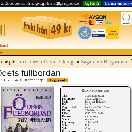
 använder cookies för att ge dig bästa möjliga upplevelse.
Jag förstår
Läs mer om cookie
lager!
is
u är på:
Författare
»
David Eddings
»
Sagan om Belgarion
» Ö
dets fullbordan
89132316418 - Kartonnage -
Begagnad
Bokinformation
Titel
Ödets fullbordan
Författare
David Eddings
Serie
Sagan om Belgarion
Del
5 av 5
Orginaltitel
Enchanters' End Game
Förlag
B Wahlströms
ISBN
9789132316418
Format
Kartonnage
Språk
Svenska
Utgivning
1995-12-01
Sidor
384
Vikt
515g
Översättare
Ylva Spångberg