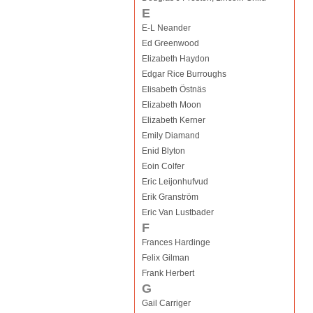
E
E-L Neander
Ed Greenwood
Elizabeth Haydon
Edgar Rice Burroughs
Elisabeth Östnäs
Elizabeth Moon
Elizabeth Kerner
Emily Diamand
Enid Blyton
Eoin Colfer
Eric Leijonhufvud
Erik Granström
Eric Van Lustbader
F
Frances Hardinge
Felix Gilman
Frank Herbert
G
Gail Carriger