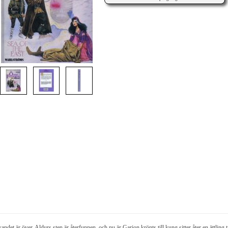
andet är över. Aldurs sten är återfunnen, och nu är Garion krönts till kung sitter åter en ättling