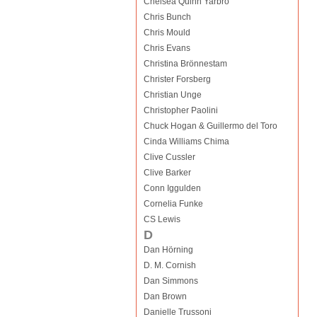
Chelsea Quinn Yarbro
Chris Bunch
Chris Mould
Chris Evans
Christina Brönnestam
Christer Forsberg
Christian Unge
Christopher Paolini
Chuck Hogan & Guillermo del Toro
Cinda Williams Chima
Clive Cussler
Clive Barker
Conn Iggulden
Cornelia Funke
CS Lewis
D
Dan Hörning
D. M. Cornish
Dan Simmons
Dan Brown
Danielle Trussoni