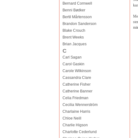
Bernard Cornwell
ku
Benni Bødker
Men
Bertil Mårtensson
ste
Brandon Sanderson
män
Blake Crouch
Brent Weeks
Brian Jacques
C
Carl Sagan
Carol Gaskin
Carole Wilkinson
Cassandra Clare
Catherine Fisher
Catherine Banner
Celia Friedman
Cecilia Wennerström
Charlaine Harris
Chloe Neill
Charlie Higson
Charlotte Cederlund