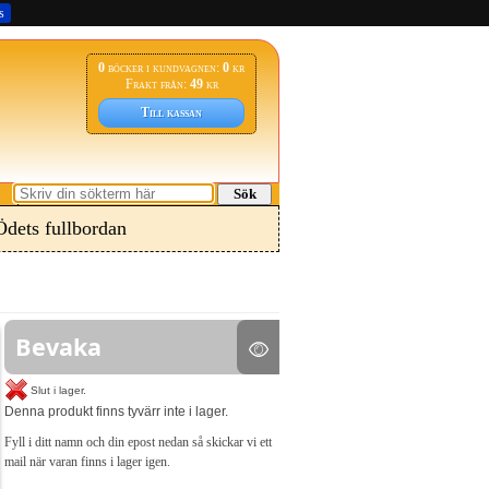
s
0
böcker i kundvagnen:
0
kr
Frakt från:
49
kr
Till kassan
Sök
dets fullbordan
Bevaka
Slut i lager.
Denna produkt finns tyvärr inte i lager.
Fyll i ditt namn och din epost nedan så skickar vi ett
mail när varan finns i lager igen.