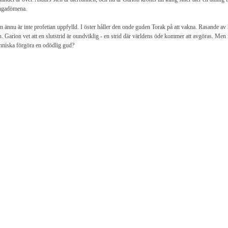
ngadömena.
 ännu är inte profetian uppfylld. I öster håller den onde guden Torak på att vakna. Rasande a
n. Garion vet att en slutstrid är oundviklig - en strid där världens öde kommer att avgöras. Men
niska förgöra en odödlig gud?