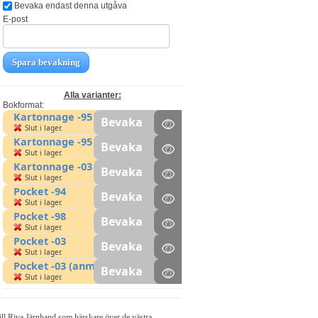
Bevaka endast denna utgåva
E-post
Spara bevakning
Alla varianter:
Bokformat:
Kartonnage -95
Bevaka
Slut i lager.
Kartonnage -95 (anm)
Bevaka
Slut i lager.
Kartonnage -03
Bevaka
Slut i lager.
Pocket -94
Bevaka
Slut i lager.
Pocket -98
Bevaka
Slut i lager.
Pocket -03
Bevaka
Slut i lager.
Pocket -03 (anm)
Bevaka
Slut i lager.
 till Riva Järnhand som härskare över de västra